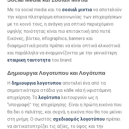
Με τα social media και τα
σοσιαλ μιντια
να αποτελούν
την κύρια πλατφόρμα επικοινωνίας των επιχειρήσεων
με το κοινό τους, η ανάγκη για οπτικό περιεχόμενο
υψηλής ποιότητας είναι πιο επιτακτική από ποτέ.
Εικόνες, βίντεο, infographics, banners και
διαφημιστικά posts πρέπει να είναι οπτικά ελκυστικά
και παράλληλα να εναρμονίζονται με την γενικότερη
εταιρικη ταυτοτητα
του brand.
Δημιουργια Λογοτυπου και Λογότυπα
Η
δημιουργια λογοτυπου
αποτελεί ένα από τα
σημαντικότερα στάδια για κάθε νέα ή υφιστάμενη
επιχείρηση. Τα
λογότυπα
λειτουργούν ως η
“υπογραφή” της επιχείρησης. Είναι η πρώτη εικόνα που
θα δει ο πελάτης, και συχνά, η εικόνα που θα του μείνει
στη μνήμη. Ο σωστός
σχεδιασμός λογοτύπου
πρέπει
να αντικατοπτρίζει τις αξίες, το ύφος και την