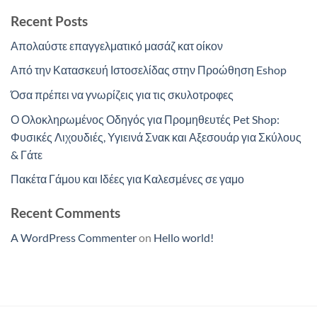
Recent Posts
Απολαύστε επαγγελματικό μασάζ κατ οίκον
Από την Κατασκευή Ιστοσελίδας στην Προώθηση Eshop
Όσα πρέπει να γνωρίζεις για τις σκυλοτροφες
Ο Ολοκληρωμένος Οδηγός για Προμηθευτές Pet Shop:
Φυσικές Λιχουδιές, Υγιεινά Σνακ και Αξεσουάρ για Σκύλους
& Γάτε
Πακέτα Γάμου και Ιδέες για Καλεσμένες σε γαμο
Recent Comments
A WordPress Commenter
on
Hello world!