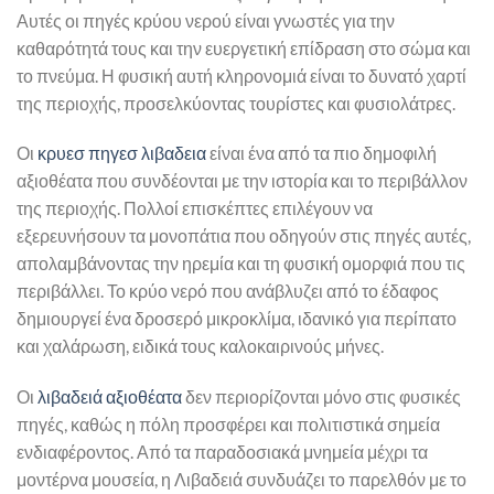
Αυτές οι πηγές κρύου νερού είναι γνωστές για την
καθαρότητά τους και την ευεργετική επίδραση στο σώμα και
το πνεύμα. Η φυσική αυτή κληρονομιά είναι το δυνατό χαρτί
της περιοχής, προσελκύοντας τουρίστες και φυσιολάτρες.
Οι
κρυεσ πηγεσ λιβαδεια
είναι ένα από τα πιο δημοφιλή
αξιοθέατα που συνδέονται με την ιστορία και το περιβάλλον
της περιοχής. Πολλοί επισκέπτες επιλέγουν να
εξερευνήσουν τα μονοπάτια που οδηγούν στις πηγές αυτές,
απολαμβάνοντας την ηρεμία και τη φυσική ομορφιά που τις
περιβάλλει. Το κρύο νερό που ανάβλυζει από το έδαφος
δημιουργεί ένα δροσερό μικροκλίμα, ιδανικό για περίπατο
και χαλάρωση, ειδικά τους καλοκαιρινούς μήνες.
Οι
λιβαδειά αξιοθέατα
δεν περιορίζονται μόνο στις φυσικές
πηγές, καθώς η πόλη προσφέρει και πολιτιστικά σημεία
ενδιαφέροντος. Από τα παραδοσιακά μνημεία μέχρι τα
μοντέρνα μουσεία, η Λιβαδειά συνδυάζει το παρελθόν με το