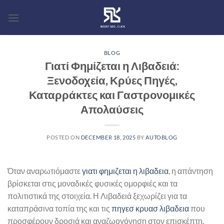
Skip
to
content
BLOG
Γιατί Φημίζεται η Λιβαδειά:
Ξενοδοχεία, Κρύες Πηγές,
Καταρράκτες και Γαστρονομικές
Απολαύσεις
POSTED ON
DECEMBER 18, 2025
BY
AUTOBLOG
Όταν αναρωτιόμαστε
γιατι φημιζεται η λιβαδεια
, η απάντηση
βρίσκεται στις μοναδικές φυσικές ομορφιές και τα
πολιτιστικά της στοιχεία. Η Λιβαδειά ξεχωρίζει για τα
καταπράσινα τοπία της και τις
πηγεσ κρυασ λιβαδεια
που
προσφέρουν δροσιά και αναζωογόνηση στον επισκέπτη.