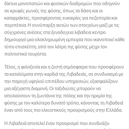
δίκτυο μονοπατιών και φυσικών διαδρομών που οδηγούν
σε κρυφές γωνιές της φύσης, όπως τα δάση και οι
καταρράκτες, προσφέροντας ευκαιρίες για πεζοπορία και
περιπέτεια. Η συνύπαρξη αυτών των στοιχείων μαζί με τις
σύγχρονες ανέσεις στα ξενοδοχεια λιβαδεια κεντρο
δημιουργεί μια ολοκληρωμένη εμπειρία που ικανοποιεί κάθε
τύπο επισκέπτη, από τον λάτρη της φύσης μέχρι τον
πολιτιστικό τουρίστα.
Τέλος, η φιλοξενία και η ζεστή ατμόσφαιρα που προσφέρουν
τα καταλύματα στην καρδιά της Λιβαδειάς, σε συνδυασμό με
την παροχή υψηλού επιπέδου υπηρεσιών, εξασφαλίζουν
μια αξέχαστη διαμονή. Οι ταξιδιώτες μπορούν να
απολαύσουν τη ζωντάνια της πόλης και την ηρεμία της
φύσης με τον καλύτερο δυνατό τρόπο, κάνοντας τη Λιβαδειά
έναν από τους πιο ελκυστικούς προορισμούς στην Ελλάδα.
Η Λιβαδειά αποτελεί έναν προορισμό που συνδυάζει