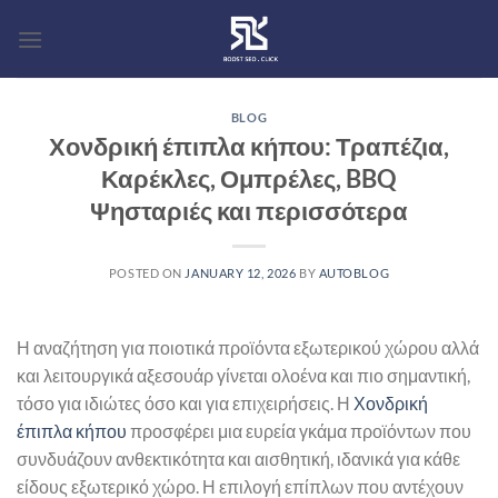
Skip
to
content
BLOG
Χονδρική έπιπλα κήπου: Τραπέζια,
Καρέκλες, Ομπρέλες, BBQ
Ψησταριές και περισσότερα
POSTED ON
JANUARY 12, 2026
BY
AUTOBLOG
Η αναζήτηση για ποιοτικά προϊόντα εξωτερικού χώρου αλλά
και λειτουργικά αξεσουάρ γίνεται ολοένα και πιο σημαντική,
τόσο για ιδιώτες όσο και για επιχειρήσεις. Η
Χονδρική
έπιπλα κήπου
προσφέρει μια ευρεία γκάμα προϊόντων που
συνδυάζουν ανθεκτικότητα και αισθητική, ιδανικά για κάθε
είδους εξωτερικό χώρο. Η επιλογή επίπλων που αντέχουν