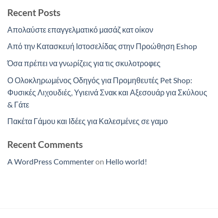
Recent Posts
Απολαύστε επαγγελματικό μασάζ κατ οίκον
Από την Κατασκευή Ιστοσελίδας στην Προώθηση Eshop
Όσα πρέπει να γνωρίζεις για τις σκυλοτροφες
Ο Ολοκληρωμένος Οδηγός για Προμηθευτές Pet Shop:
Φυσικές Λιχουδιές, Υγιεινά Σνακ και Αξεσουάρ για Σκύλους
& Γάτε
Πακέτα Γάμου και Ιδέες για Καλεσμένες σε γαμο
Recent Comments
A WordPress Commenter
on
Hello world!