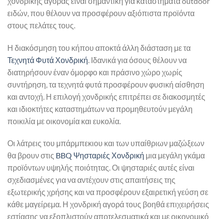
χονδρικής αγοράς είναι σημαντική για καταστήματα outdoor
ειδών, που θέλουν να προσφέρουν αξιόπιστα προϊόντα
στους πελάτες τους.
Η διακόσμηση του κήπου αποκτά άλλη διάσταση με τα
Τεχνητά Φυτά Χονδρική
. Ιδανικά για όσους θέλουν να
διατηρήσουν έναν όμορφο και πράσινο χώρο χωρίς
συντήρηση, τα τεχνητά φυτά προσφέρουν φυσική αίσθηση
και αντοχή. Η επιλογή χονδρικής επιτρέπει σε διακοσμητές
και ιδιοκτήτες καταστημάτων να προμηθευτούν μεγάλη
ποικιλία με οικονομία και ευκολία.
Οι λάτρεις του μπάρμπεκιου και των υπαίθριων μαζώξεων
θα βρουν στις
BBQ Ψησταριές Χονδρική
μια μεγάλη γκάμα
προϊόντων υψηλής ποιότητας. Οι ψησταριές αυτές είναι
σχεδιασμένες για να αντέχουν στις απαιτήσεις της
εξωτερικής χρήσης και να προσφέρουν εξαιρετική γεύση σε
κάθε μαγείρεμα. Η χονδρική αγορά τους βοηθά επιχειρήσεις
εστίασης να εξοπλιστούν αποτελεσματικά και με οικονομικό