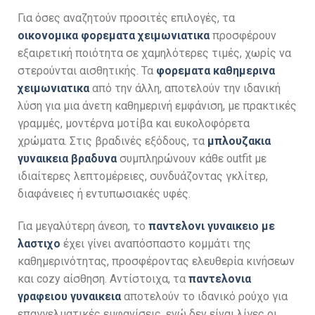
Για όσες αναζητούν προσιτές επιλογές, τα
οικονομικα φορεματα χειμωνιατικα
προσφέρουν
εξαιρετική ποιότητα σε χαμηλότερες τιμές, χωρίς να
στερούνται αισθητικής. Τα
φορεματα καθημερινα
χειμωνιατικα
από την άλλη, αποτελούν την ιδανική
λύση για μια άνετη καθημερινή εμφάνιση, με πρακτικές
γραμμές, μοντέρνα μοτίβα και ευκολοφόρετα
χρώματα. Στις βραδινές εξόδους, τα
μπλουζακια
γυναικεια βραδυνα
συμπληρώνουν κάθε outfit με
ιδιαίτερες λεπτομέρειες, συνδυάζοντας γκλίτερ,
διαφάνειες ή εντυπωσιακές υφές.
Για μεγαλύτερη άνεση, το
παντελονι γυναικειο με
λαστιχο
έχει γίνει αναπόσπαστο κομμάτι της
καθημερινότητας, προσφέροντας ελευθερία κινήσεων
και cozy αίσθηση. Αντίστοιχα, τα
παντελονια
γραφειου γυναικεια
αποτελούν το ιδανικό ρούχο για
επαγγελματικές εμφανίσεις, ενώ δεν είναι λίγες οι