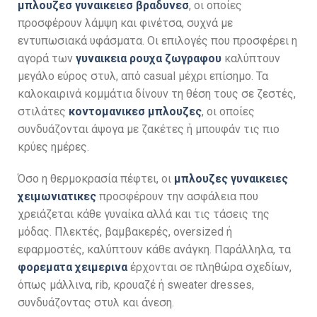
μπλουζεσ γυναικειεσ βραδυνεσ
, οι οποίες
προσφέρουν λάμψη και φινέτσα, συχνά με
εντυπωσιακά υφάσματα. Οι επιλογές που προσφέρει η
αγορά των
γυναικεια ρουχα ζωγραφου
καλύπτουν
μεγάλο εύρος στυλ, από casual μέχρι επίσημο. Τα
καλοκαιρινά κομμάτια δίνουν τη θέση τους σε ζεστές,
στιλάτες
κοντομανικεσ μπλουζες
, οι οποίες
συνδυάζονται άψογα με ζακέτες ή μπουφάν τις πιο
κρύες ημέρες.
Όσο η θερμοκρασία πέφτει, οι
μπλουζες γυναικειες
χειμωνιατικες
προσφέρουν την ασφάλεια που
χρειάζεται κάθε γυναίκα αλλά και τις τάσεις της
μόδας. Πλεκτές, βαμβακερές, oversized ή
εφαρμοστές, καλύπτουν κάθε ανάγκη. Παράλληλα, τα
φορεματα χειμερινα
έρχονται σε πληθώρα σχεδίων,
όπως μάλλινα, rib, κρουαζέ ή sweater dresses,
συνδυάζοντας στυλ και άνεση.