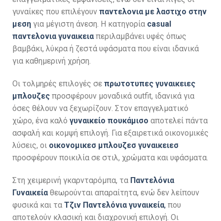
γυναίκες που επιλέγουν
παντελονια με λαστιχο στην
μεση
για μέγιστη άνεση. Η κατηγορία
casual
παντελονια γυναικεια
περιλαμβάνει υφές όπως
βαμβάκι, λύκρα ή ζεστά υφάσματα που είναι ιδανικά
για καθημερινή χρήση.
Οι τολμηρές επιλογές σε
πρωτοτυπες γυναικειες
μπλουζες
προσφέρουν μοναδικά outfit, ιδανικά για
όσες θέλουν να ξεχωρίζουν. Στον επαγγελματικό
χώρο, ένα καλό
γυναικείο πουκάμισο
αποτελεί πάντα
ασφαλή και κομψή επιλογή. Για εξαιρετικά οικονομικές
λύσεις, οι
οικονομικεσ μπλουζεσ γυναικειεσ
προσφέρουν ποικιλία σε στιλ, χρώματα και υφάσματα.
Στη χειμερινή γκαρνταρόμπα, τα
Παντελόνια
Γυναικεία
θεωρούνται απαραίτητα, ενώ δεν λείπουν
φυσικά και τα
Τζιν Παντελόνια γυναικεία
,
που
αποτελούν κλασική και διαχρονική επιλογή. Οι